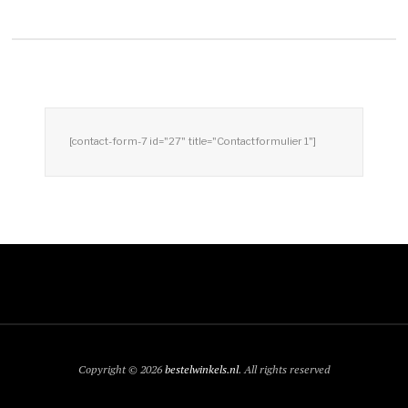
[contact-form-7 id="27" title="Contactformulier 1"]
Copyright © 2026
bestelwinkels.nl
. All rights reserved